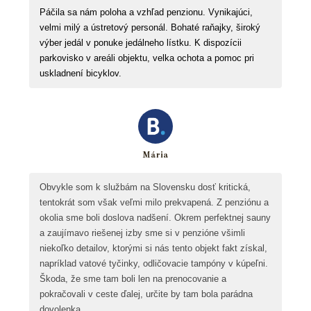
Páčila sa nám poloha a vzhľad penzionu. Vynikajúci,
velmi milý a ústretový personál. Bohaté raňajky, široký
výber jedál v ponuke jedálneho lístku. K dispozícii
parkovisko v areáli objektu, velka ochota a pomoc pri
uskladnení bicyklov.
Mária
Obvykle som k službám na Slovensku dosť kritická,
tentokrát som však veľmi milo prekvapená. Z penziónu a
okolia sme boli doslova nadšení. Okrem perfektnej sauny
a zaujímavo riešenej izby sme si v penzióne všimli
niekoľko detailov, ktorými si nás tento objekt fakt získal,
napríklad vatové tyčinky, odličovacie tampóny v kúpeľni.
Škoda, že sme tam boli len na prenocovanie a
pokračovali v ceste ďalej, určite by tam bola parádna
dovolenka.