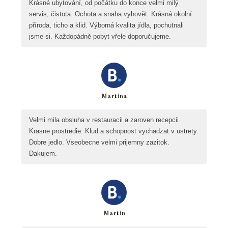
Krásné ubytování, od počátku do konce velmi milý
servis, čistota. Ochota a snaha vyhovět. Krásná okolní
příroda, ticho a klid. Výborná kvalita jídla, pochutnali
jsme si. Každopádně pobyt vřele doporučujeme.
Martina
Velmi mila obsluha v restauracii a zaroven recepcii.
Krasne prostredie. Klud a schopnost vychadzat v ustrety.
Dobre jedlo. Vseobecne velmi prijemny zazitok.
Dakujem.
Martin