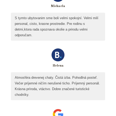
Michaela
S tymto ubytovanim sme boli velmi spokojní. Velmi milí
personal, cisto, krasne prostredie. Pre rodinu s
detmi,ktora rada spoznava okolie a prirodu velmi
odporučam.
Helena
Atmosféra drevenej chaty. Čistá izba. Pohodlná posteľ.
Večer príjemné ničím nerušené ticho. Príjemný personál.
Krásna príroda, vtáctvo. Dobre značené turistické
chodníky.